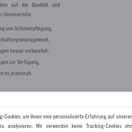
eiten auf die Qualität und
eb-Seminarreihe
ung von Schulverpflegung,
Beschaffungsmanagement,
ngen besser vorbereitet,
agen zur Verfügung,
en es praxisnah.
lträger sowie an freie Träger
gung gestalten und dabei die
g-Cookies, um Ihnen eine personalisierte Erfahrung auf unserer
üssen. Eingeladen sind zudem
 zu analysieren. Wir verwenden keine Tracking-Cookies ohn
ut sind, das sich an den