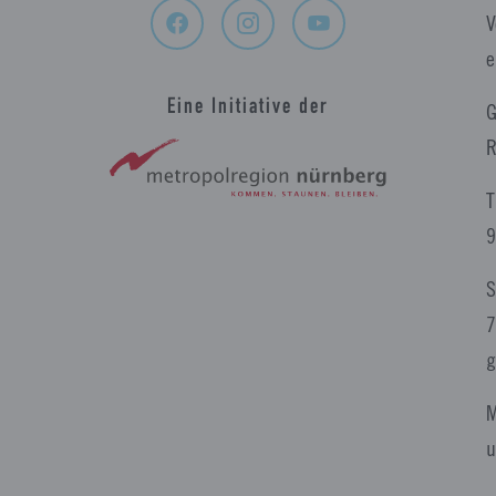
V
e
Eine Initiative der
G
R
T
9
S
7
g
M
u