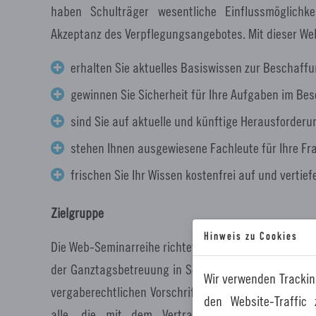
haben Schulträger wesentliche Einflussmöglichk
Akzeptanz des Verpflegungsangebotes. Mit dieser W
erhalten Sie aktuelles Basiswissen zur Beschaff
gewinnen Sie Sicherheit für Ihre Aufgaben im 
sind Sie auf aktuelle und künftige Herausforderu
stehen Ihnen ausgewiesene Fachleute für Ihre Fr
frischen Sie Ihr Wissen kostenfrei auf und vertief
Zielgruppe
Hinweis zu Cookies
Die Web-Seminarreihe richtet sich an öffentliche Schu
der Ganztagsbetreuung in Schulen, die Schulverpfle
Wir verwenden Trackin
vergaberechtlichen Vorschriften berücksichtigen m
den Website-Traffic
alle, die mit dem Vertragsmanagement betra