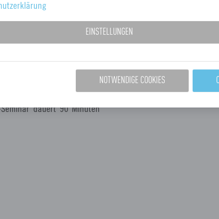
hutzerklärung
EINSTELLUNGEN
 zur Auswahl. Die einzelnen
ossen und frei wähl- und
NOTWENDIGE COOKIES
e Seminare besuchen oder an
-Seminar dauert 90 Minuten