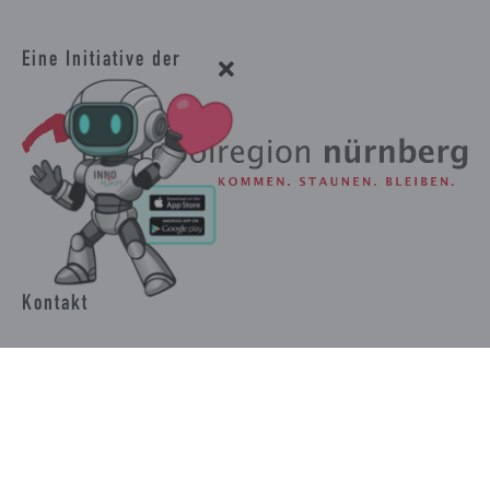
Eine Initiative der
Kontakt
Verein EMN Europäische Metropolregion Nürnberg e.V.
GeRTi - Kommunale Gemeinschaftsverpflegung:
Regionales und Bio-regionales auf die Tische