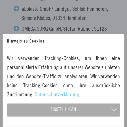
abokiste GmbH/ Landgut Schloß Hemhofen,
Simone Klebes, 91334 Hemhofen
OMEGA SORG GmbH, Stefan Rübner, 91126
Rednitzhembach
Hinweis zu Cookies
Dazu: Kaffee und Kuchenbuffet - Kreiert und serviert
Wir verwenden Tracking-Cookies, um Ihnen eine
durch Betriebswirt:innen für Ernährungs- und
personalisierte Erfahrung auf unserer Website zu bieten
Versorgungsmanagement der Fachakademie für
und den Website-Traffic zu analysieren. Wir verwenden
Ernährungs- und Versorgungsmanagement Nürnberg
keine Tracking-Cookies ohne Ihre ausdrückliche
16:00 - Uhr Ende der Veranstaltung
Zustimmung.
Datenschutzerklärung
EINSTELLUNGEN
Zielgruppe der Veranstaltung
„GeRTi tischt auf“ richtet sich an: